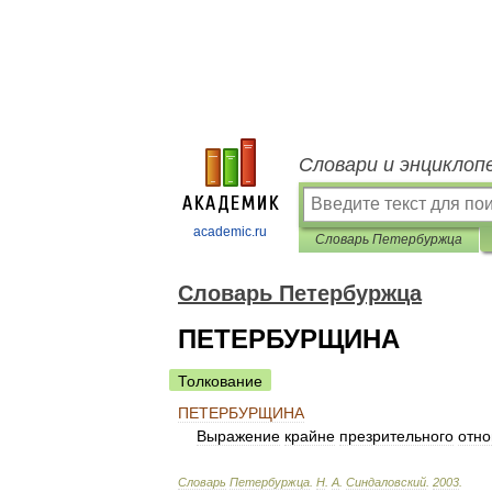
Словари и энциклоп
academic.ru
Словарь Петербуржца
Словарь Петербуржца
ПЕТЕРБУРЩИНА
Толкование
ПЕТЕРБУРЩИНА
Выражение
крайне
презрительного
отн
Словарь
Петербуржца
.
Н
.
А
.
Синдаловский
.
2003
.