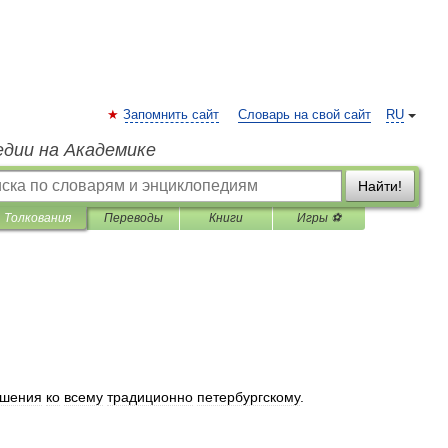
Запомнить сайт
Словарь на свой сайт
RU
едии на Академике
Найти!
Толкования
Переводы
Книги
Игры ⚽
ошения
ко
всему
традиционно
петербургскому
.